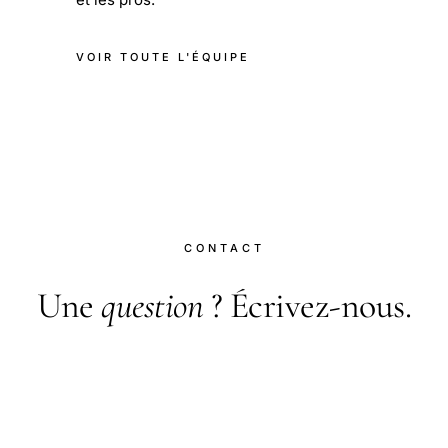
VOIR TOUTE L'ÉQUIPE
CONTACT
Une
question
? Écrivez-nous.
Pour toute question, correction, proposition
d'article invité ou partenariat, rendez-vous sur la
page contact.