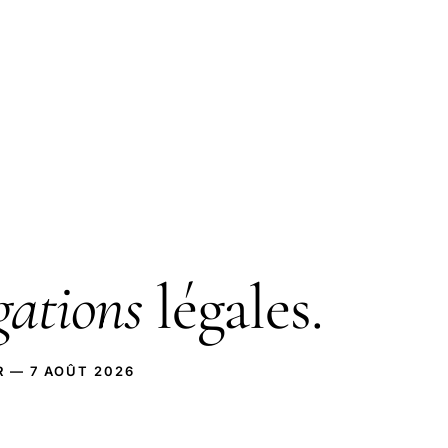
gations
légales.
R — 7 AOÛT 2026