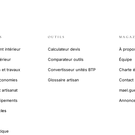
S
OUTILS
MAGAZ
 intérieur
Calculateur devis
À propo
térieur
Comparateur outils
Équipe
 et travaux
Convertisseur unités BTP
Charte é
économies
Glossaire artisan
Contact
 artisanat
mael.gu
quipements
Annonce
cles
tique