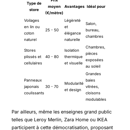
Prix
Type de
moyen
Avantages
Idéal pour
store
(€/mètre)
Voilages
Légèreté
Salon,
en lin ou
et
25 - 50
bureau,
coton
élégance
chambres
naturel
naturelle
Chambres,
Stores
Isolation
pièces
plissés et
40 - 80
thermique
exposées
cellulaires
et visuelle
au soleil
Grandes
Panneaux
baies
Modularité
japonais
30 - 70
vitrées,
et design
coulissants
cloisons
modulables
Par ailleurs, même les enseignes grand public
telles que Leroy Merlin, Zara Home ou IKEA
participent à cette démocratisation, proposant