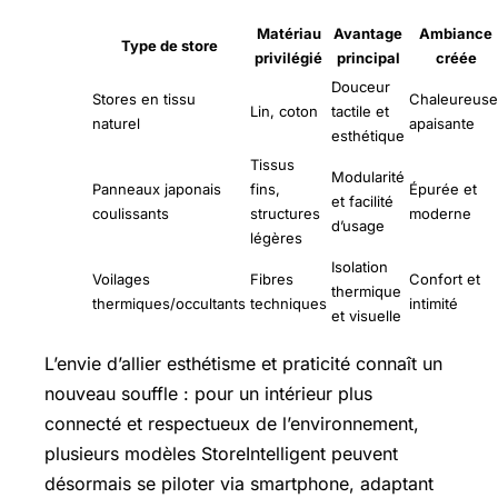
Matériau
Avantage
Ambiance
Type de store
privilégié
principal
créée
Douceur
Stores en tissu
Chaleureuse
Lin, coton
tactile et
naturel
apaisante
esthétique
Tissus
Modularité
Panneaux japonais
fins,
Épurée et
et facilité
coulissants
structures
moderne
d’usage
légères
Isolation
Voilages
Fibres
Confort et
thermique
thermiques/occultants
techniques
intimité
et visuelle
L’envie d’allier esthétisme et praticité connaît un
nouveau souffle : pour un intérieur plus
connecté et respectueux de l’environnement,
plusieurs modèles StoreIntelligent peuvent
désormais se piloter via smartphone, adaptant