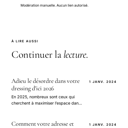
Modération manuelle. Aucun lien autorisé.
À LIRE AUSSI
Continuer la
lecture
.
Adieu le désordre dans votre
1 JANV. 2024
dressing d'ici 2026
En 2025, nombreux sont ceux qui
cherchent à maximiser l’espace dans
leur petite chambre tout en
conservant une ambiance élégante et
apaisante.
Comment votre adresse et
1 JANV. 2024