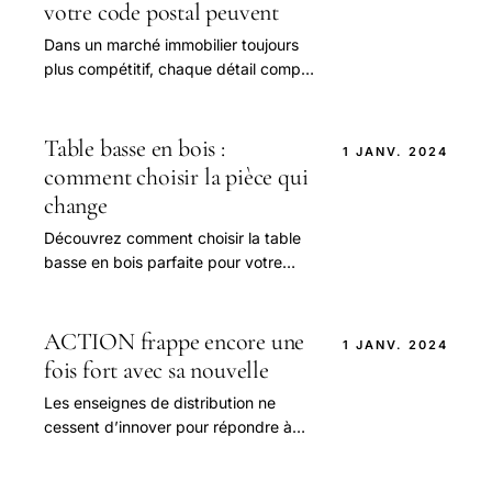
votre code postal peuvent
Dans un marché immobilier toujours
plus compétitif, chaque détail compte
pour déterminer la valeur d'un bien.
Table basse en bois :
1 JANV. 2024
comment choisir la pièce qui
change
Découvrez comment choisir la table
basse en bois parfaite pour votre
salon. Forme, matériaux, finitions :
tous nos conseils pour un meuble
chaleureux.
ACTION frappe encore une
1 JANV. 2024
fois fort avec sa nouvelle
Les enseignes de distribution ne
cessent d’innover pour répondre à
une demande croissante : apporter
de la luminosité à moindre coût tout