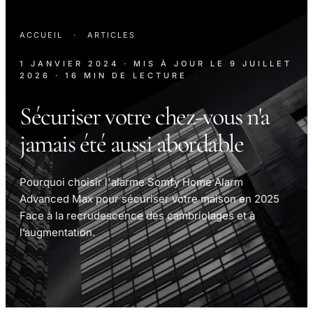
ACCUEIL
·
ARTICLES
1 JANVIER 2024
· MIS À JOUR LE
9 JUILLET
2026
· 16 MIN DE LECTURE
Sécuriser votre chez-vous n'a
jamais été aussi abordable
Pourquoi choisir l'alarme Somfy Home Alarm
Advanced Max pour sécuriser votre maison en 2025
Face à la recrudescence des cambriolages et à
l’augmentation.